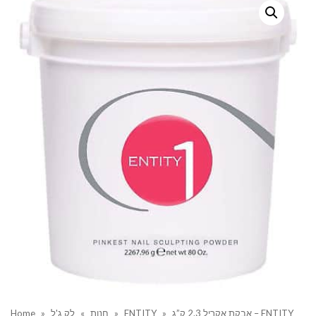
אבקת אקריל 2.3 ק”ג – ENTITY
»
ENTITY
»
חנות
»
לק ג'ל
»
Home