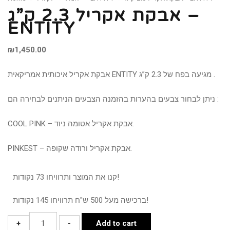
אבקת אקריל 2.3 ק”ג –
ENTITY
₪
1,450.00
אבקת אקריל איכותית אמריקאית ENTITY מגיעה בפח של 2.3 ק”ג .
ניתן לבחור צבעים בהערות בהזמנה הצבעים הניתנים לבחירה הם :
COOL PINK – אבקת אקריל אטומה ניוד.
PINKEST – אבקת אקריל ורודה שקופה.
קנו את המוצר ותרוויחו 73 נקודות!
ברכישה מעל 500 ש"ח תרוויחו 145 נקודות!
אבקת
+
-
Add to cart