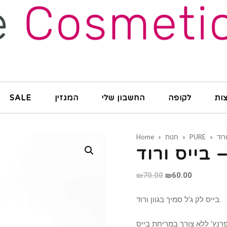
ות
לקופה
החשבון שלי
המגזין
SALE
»
PURE
»
חנות
»
Home
ba
Original
Current
₪
70.00
₪
60.00
price
price
בייס לק ג’ל סמיך בגוון ורוד.
was:
is:
₪70.00.
₪60.00.