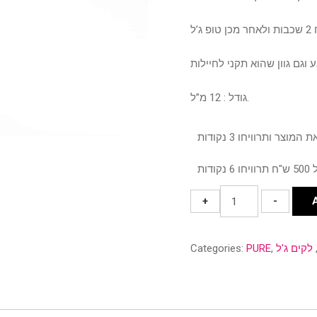
גודל : 12 מ”ל.
בייס
+
-
ורוד
-
לקים ג'ל
,
PURE
Categories:
base
Rubber
Pink
quantity