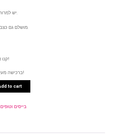
יש למרוח 2 שכבות ולאחר מכן טופ ג’ל.
מושלם גם כצבע וגם גוון שהוא תקני לחיילות.
קנו את המוצר ותרוויחו 3 נקודות!
ברכישה מעל 500 ש"ח תרוויחו 6 נקודות!
Add to cart
בייסים וטופים
,