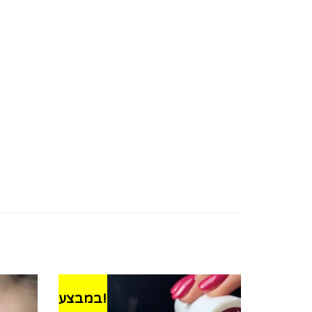
במבצע!