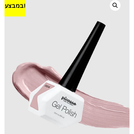
במבצע!