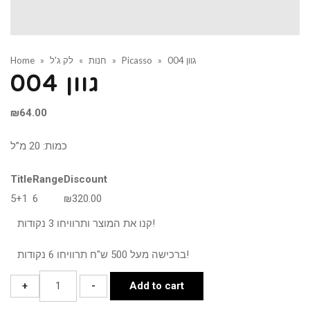
גוון 004
»
Picasso
»
חנות
»
לק ג'ל
»
Home
גוון 004
₪
64.00
כמות: 20 מ”ל
Title
Range
Discount
5+1
6
₪
320.00
קנו את המוצר ותרוויחו 3 נקודות!
ברכישה מעל 500 ש"ח תרוויחו 6 נקודות!
גוון
+
-
Add to cart
004