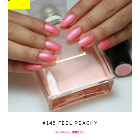
#145 FEEL PEACHY
Original
Current
₪
100.00
₪
89.00
price
price