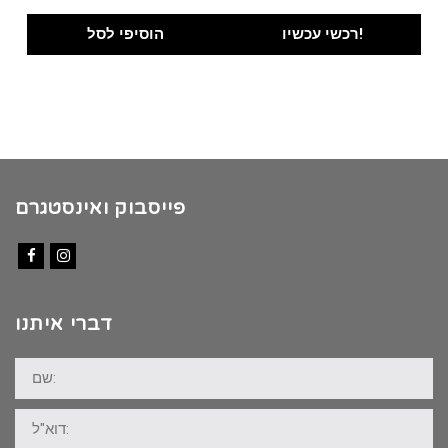
price
price
was:
is:
רכשי עכשיו!
הוסיפי לסל
₪100.00.
₪89.00.
פייסבוק ואינסטגרם
Facebook
Instagram
דברי איתנו
שם:
דוא"ל: