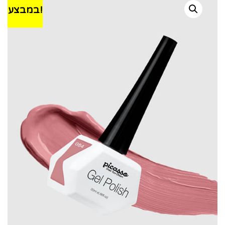
במבצע!