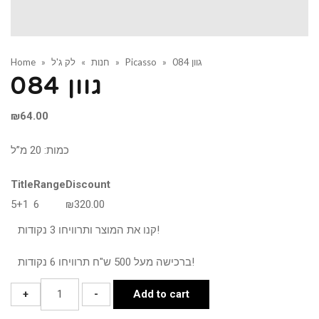
גוון 084
»
Picasso
»
חנות
»
לק ג'ל
»
Home
גוון 084
₪
64.00
כמות: 20 מ”ל
Title
Range
Discount
5+1
6
₪
320.00
קנו את המוצר ותרוויחו 3 נקודות!
ברכישה מעל 500 ש"ח תרוויחו 6 נקודות!
גוון
+
-
Add to cart
084