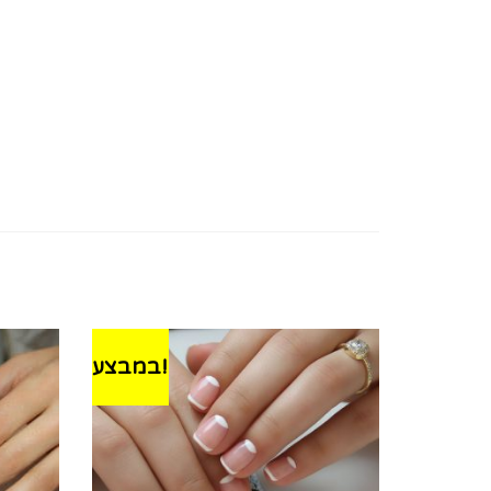
במבצע!