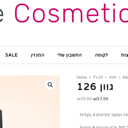
ות
לקופה
החשבון שלי
המגזין
SALE
N
»
חנות
»
לק ג'ל
»
Home
גוון 126
₪
75.00
₪
57.00