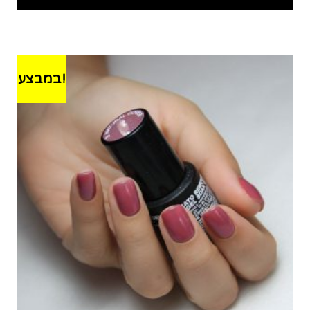
במבצע!