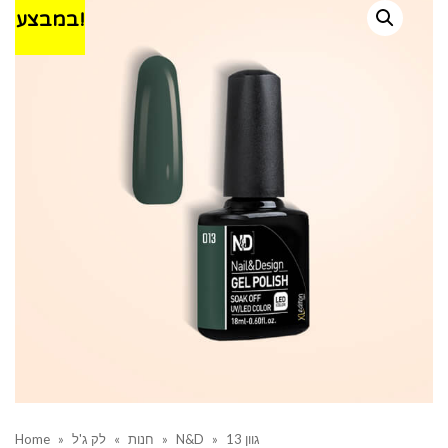
במבצע!
גוון 13
»
N&D
»
חנות
»
לק ג'ל
»
Home