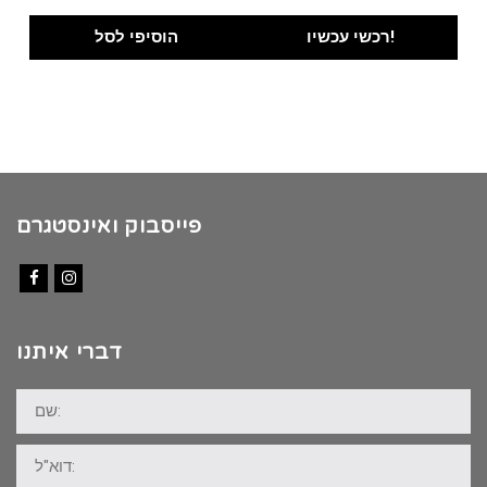
price
price
was:
is:
רכשי עכשיו!
הוסיפי לסל
₪100.00.
₪89.00.
פייסבוק ואינסטגרם
Facebook
Instagram
דברי איתנו
שם:
דוא"ל: