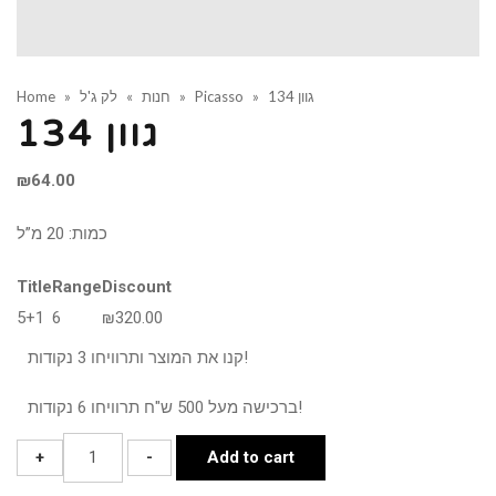
גוון 134
»
Picasso
»
חנות
»
לק ג'ל
»
Home
גוון 134
₪
64.00
כמות: 20 מ”ל
Title
Range
Discount
5+1
6
₪
320.00
קנו את המוצר ותרוויחו 3 נקודות!
ברכישה מעל 500 ש"ח תרוויחו 6 נקודות!
גוון
+
-
Add to cart
134