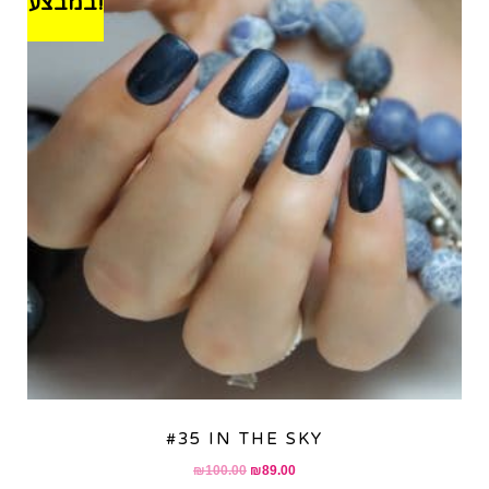
במבצע!
#35 IN THE SKY
Original
Current
₪
100.00
₪
89.00