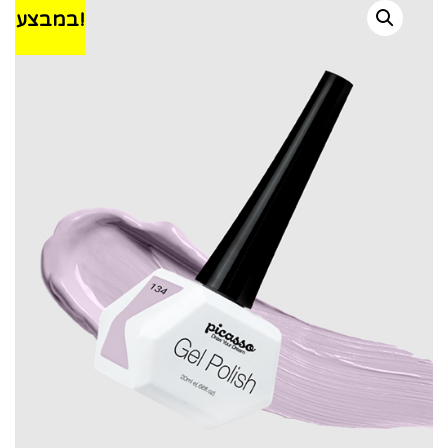
במבצע!