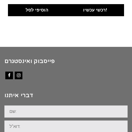
price
price
was:
is:
רכשי עכשיו!
הוסיפי לסל
₪100.00.
₪89.00.
פייסבוק ואינסטגרם
Facebook
Instagram
דברי איתנו
שם:
דוא"ל: