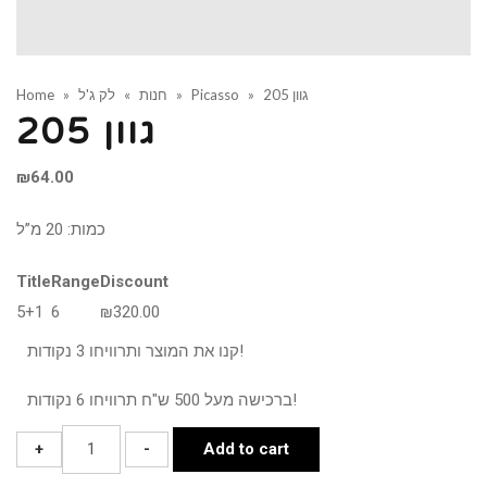
גוון 205
»
Picasso
»
חנות
»
לק ג'ל
»
Home
גוון 205
₪
64.00
כמות: 20 מ”ל
Title
Range
Discount
5+1
6
₪
320.00
קנו את המוצר ותרוויחו 3 נקודות!
ברכישה מעל 500 ש"ח תרוויחו 6 נקודות!
גוון
+
-
Add to cart
205