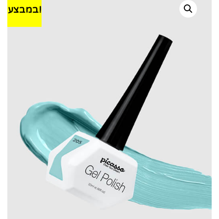
במבצע!