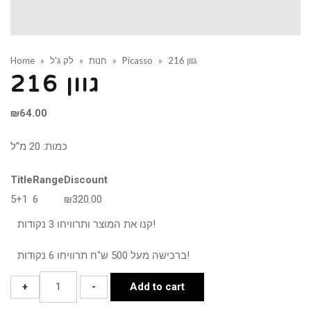
גוון 216
»
Picasso
»
חנות
»
לק ג'ל
»
Home
גוון 216
₪
64.00
כמות: 20 מ”ל
Title
Range
Discount
5+1
6
₪
320.00
קנו את המוצר ותרוויחו 3 נקודות!
ברכישה מעל 500 ש"ח תרוויחו 6 נקודות!
גוון
+
-
Add to cart
216