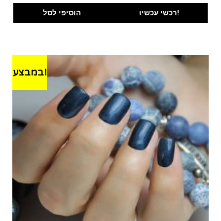
was:
is:
רכשי עכשיו!
הוסיפי לסל
₪100.00.
₪89.00.
במבצע!