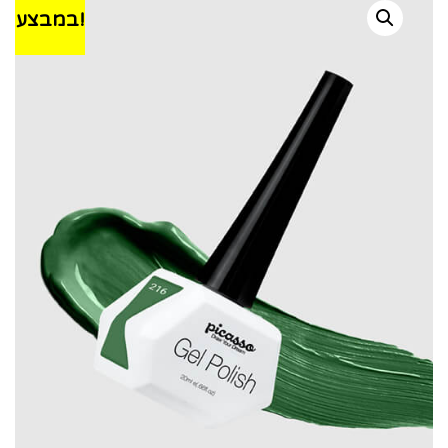
במבצע!