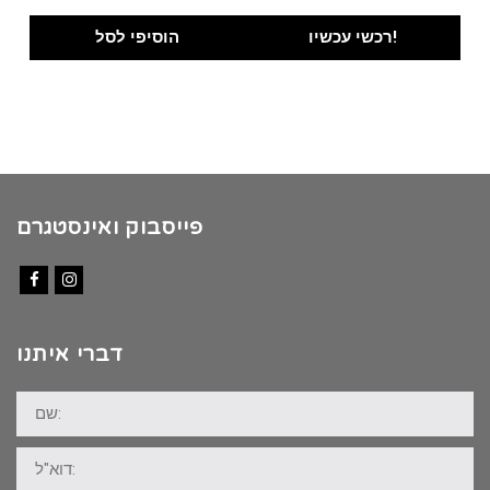
price
price
was:
is:
רכשי עכשיו!
הוסיפי לסל
₪100.00.
₪89.00.
פייסבוק ואינסטגרם
Facebook
Instagram
דברי איתנו
שם:
דוא"ל: