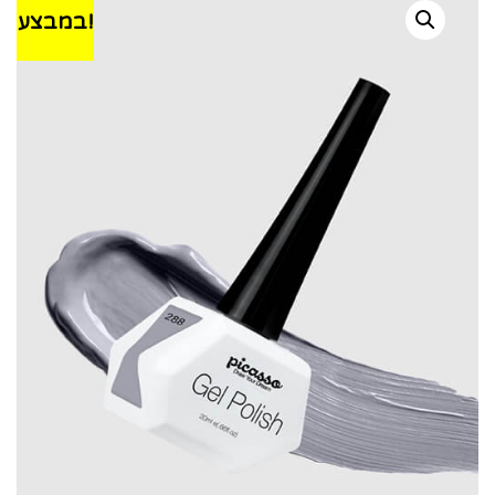
במבצע!