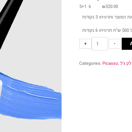
5+1
6
₪
320.00
גוון
+
-
333
quantity
לק ג'ל
,
Picasso
Categories: