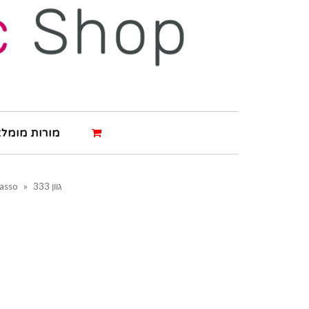
מורות מומלצ
גוון 333
»
casso