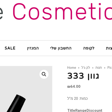
ות
לקופה
החשבון שלי
המגזין
SALE
Pi
»
חנות
»
לק ג'ל
»
Home
גוון 333
₪
64.00
כמות: 20 מ”ל
Title
Range
Discount