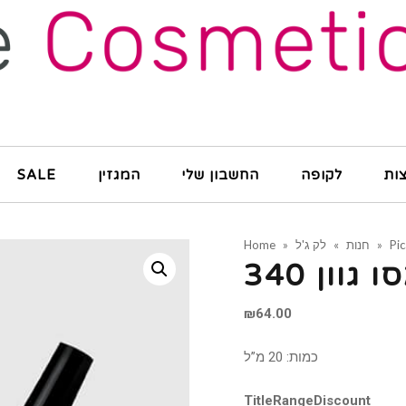
ות
לקופה
החשבון שלי
המגזין
SALE
Pi
»
חנות
»
לק ג'ל
»
Home
גוון 340
₪
64.00
כמות: 20 מ”ל
Title
Range
Discount