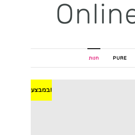
PURE
חנות
במבצע!