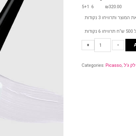
5+1
6
₪
320.00
פיקאסו
+
-
גוון
340
לק ג'ל
,
Picasso
Categories:
quantity