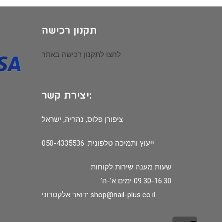
תקנון רכישה
לחצו לתקנון רכישה באתר
יצירת קשר:
ציפורן פלוס, נהריה, ישראל
ייעוץ ותמיכה טלפונית: 050-4335536
שעות מענה שירות לקוחות
09.30-16.30 ימים א’-ה’
shop@nail-plus.co.il
דואר אלקטרוני: