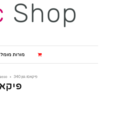
מורות מומלצ
פיקאסו גוון 340
»
casso
פיקאסו 