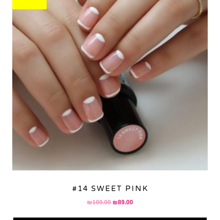
#14 SWEET PINK
Original
Current
₪
100.00
₪
89.00
price
price