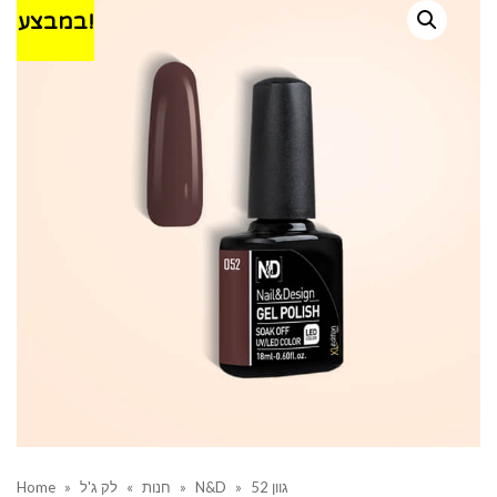
במבצע!
גוון 52
»
N&D
»
חנות
»
לק ג'ל
»
Home