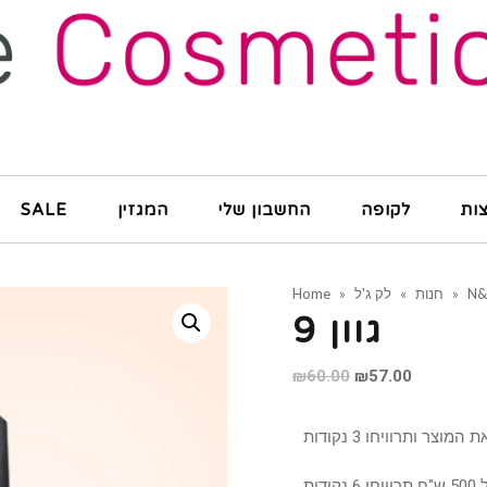
ות
לקופה
החשבון שלי
המגזין
SALE
N
»
חנות
»
לק ג'ל
»
Home
גוון 9
₪
60.00
₪
57.00