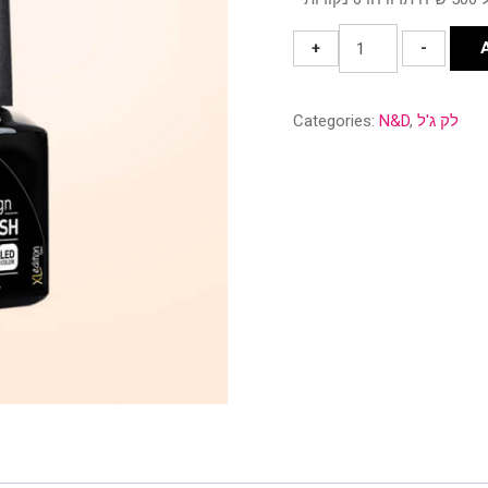
גוון
+
-
9
quantity
לק ג'ל
,
N&D
Categories: