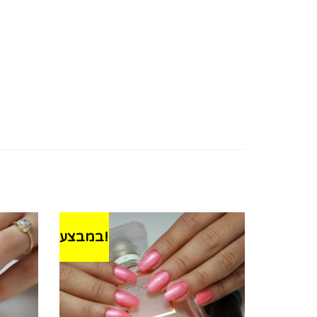
במבצע!