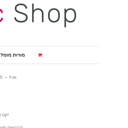
מורות מומלצ
גוון 9
»
&D
קנו את המוצר ותרוויחו 3 נקודות!
ברכישה מעל 500 ש"ח תרוויחו 6 נקודות!