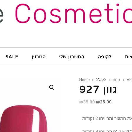
ות
לקופה
החשבון שלי
המגזין
SALE
VE
»
חנות
»
לק ג'ל
»
Home
גוון 927
₪
35.00
₪
25.00