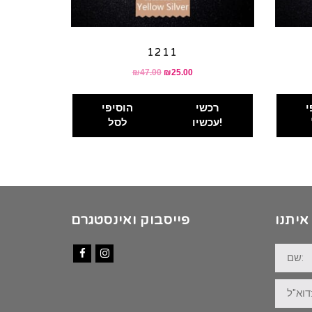
1211
₪
47.00
₪
25.00
י
רכשי
הוסיפי
עכשיו!
לסל
איתנו
פייסבוק ואינסטגרם
שם:
Facebook
Instagram
דוא"ל: