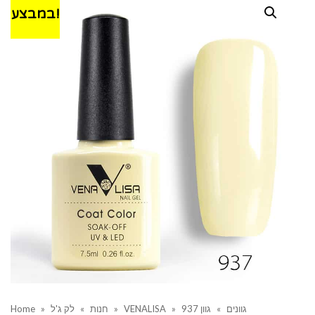
במבצע!
גוונים
»
גוון 937
»
VENALISA
»
חנות
»
לק ג'ל
»
Home