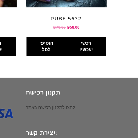
PURE 5632
nt
Original
Current
₪
70.00
₪
58.00
price
price
was:
is:
רכשי
הוסיפי
ר
0.
₪70.00.
₪58.00.
עכשיו!
לסל
עכשיו!
תקנון רכישה
לחצו לתקנון רכישה באתר
יצירת קשר: