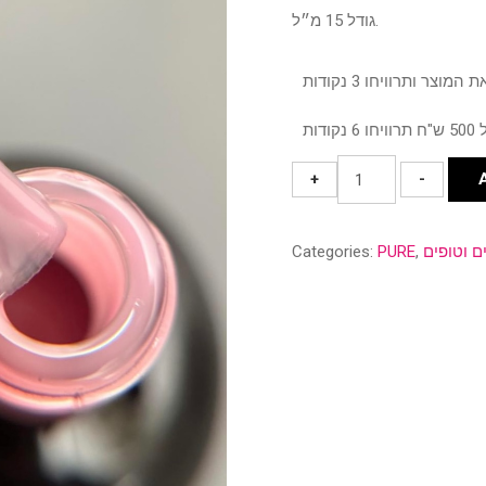
גודל 15 מ״ל.
טופ
+
-
ורוד
חלבי
ם וטופים
,
PURE
Categories:
ללא
נטרול
-
Pure
quantity