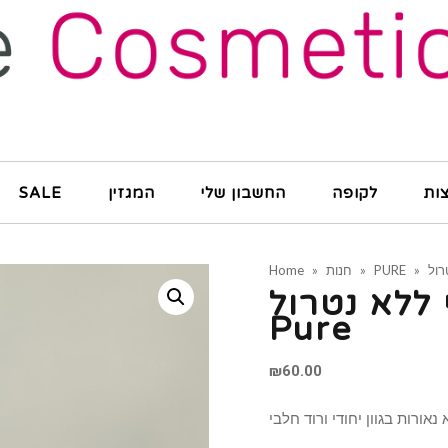
ות
לקופה
החשבון שלי
המגזין
SALE
»
PURE
»
חנות
»
Home
ללא נטרול –
Pure
₪
60.00