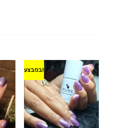
במבצע!