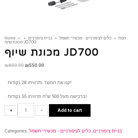
חנות
»
כלים לציפורניים - מכשירי חשמל
»
בניית ציפורניים
»
»
Home
מכונת שיוף JD700
מכונת שיוף JD700
Original
Current
₪
800.00
₪
550.00
price
price
was:
is:
קנו את המוצר ותרוויחו 28 נקודות!
₪800.00.
₪550.00.
ברכישה מעל 500 ש"ח תרוויחו 55 נקודות!
מכונת
+
-
Add to cart
שיוף
JD700
בניית ציפורניים
,
כלים לציפורניים - מכשירי חשמל
Categories:
quantity