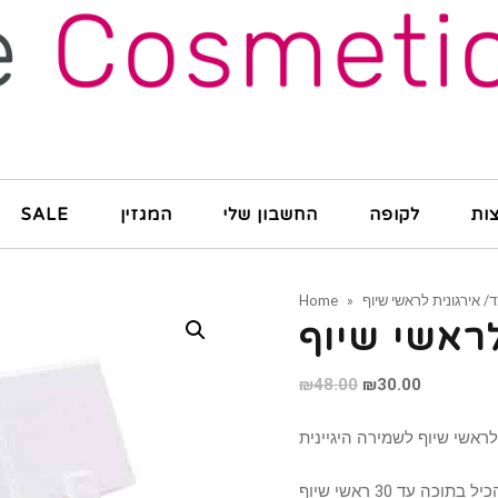
ות
לקופה
החשבון שלי
המגזין
SALE
Home
»
Original
Current
₪
48.00
₪
30.00
price
price
was:
is:
₪48.00.
₪30.00.