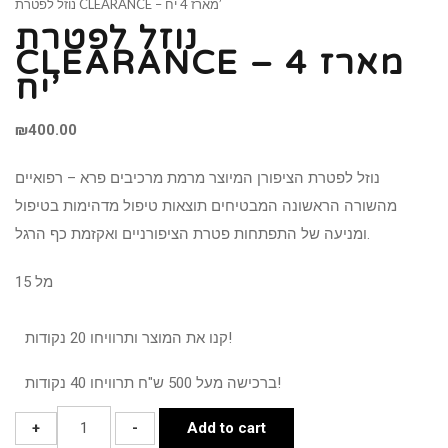
נוזל לפטרת CLEARANCE – מארז 4 יח’
נוזל לפטרת
CLEARANCE – מארז 4
יח’
₪
400.00
נוזל לפטרת הציפורן המיוצר מרמת מרכיבים פרא – רפואיים
מהשורה הראשונה המבטיחים תוצאות טיפול מדהימות בטיפול
ומניעה של התפתחות פטרת הציפורניים ואקזמת כף הרגל.
15 מל
קנו את המוצר ותרוויחו 20 נקודות!
ברכישה מעל 500 ש"ח תרוויחו 40 נקודות!
נוזל
+
-
Add to cart
לפטרת