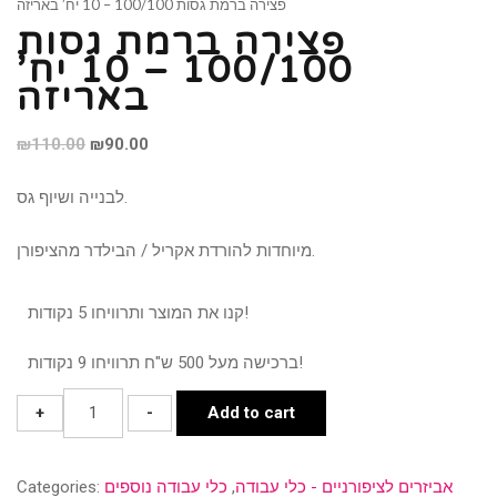
פצירה ברמת גסות 100/100 – 10 יח’ באריזה
פצירה ברמת גסות
100/100 – 10 יח’
באריזה
Original
Current
₪
110.00
₪
90.00
price
price
לבנייה ושיוף גס.
was:
is:
₪110.00.
₪90.00.
מיוחדות להורדת אקריל / הבילדר מהציפורן.
קנו את המוצר ותרוויחו 5 נקודות!
ברכישה מעל 500 ש"ח תרוויחו 9 נקודות!
פצירה
+
-
Add to cart
ברמת
גסות
אביזרים לציפורניים - כלי עבודה
,
כלי עבודה נוספים
Categories:
100/100