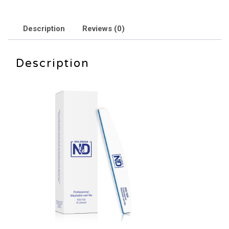
-
10
Description
Reviews (0)
יח'
באריזה
Description
quantity