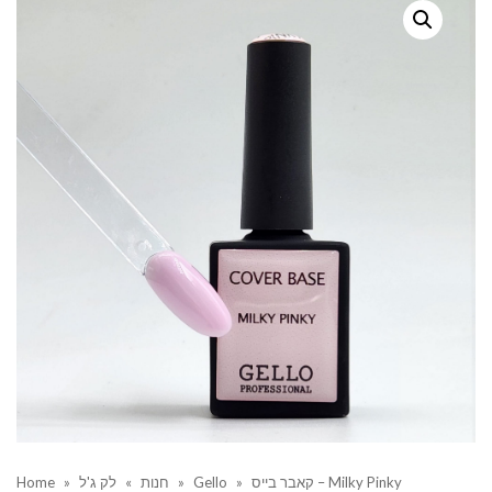
קאבר בייס – Milky Pinky
»
Gello
»
חנות
»
לק ג'ל
»
Home