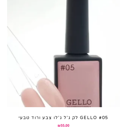
לק ג’ל ג’לו צבע ורוד טבעי GELLO #05
₪
55.00