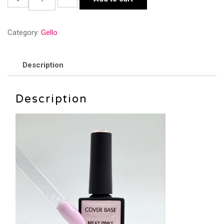
בייס
-
Category:
Gello
Milky
Pinky
quantity
Description
Description