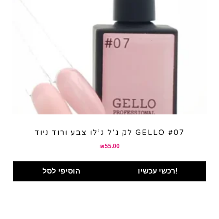
לק ג’ל ג’לו צבע ורוד ניוד GELLO #07
₪
55.00
רכשי עכשיו!
הוסיפי לסל