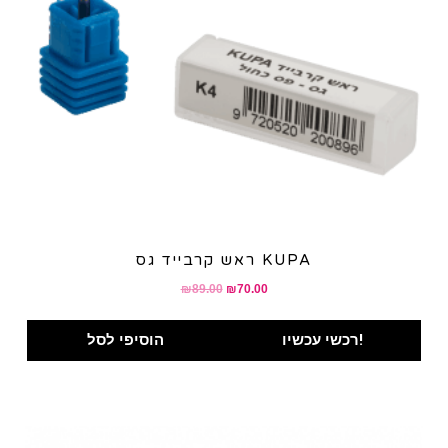
ראש קרבייד גס KUPA
Original
Current
₪
89.00
₪
70.00
price
price
was:
is:
רכשי עכשיו!
הוסיפי לסל
₪89.00.
₪70.00.