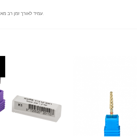
עמיד לאורך זמן רב מאד לעומת ראשים אחרים; לא נסתם, שחיקה איטית מאד.