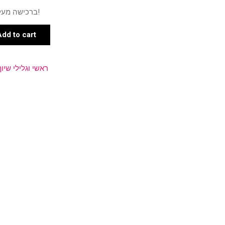
ברכישה מעל 500 ש"ח תרוויחו 5 נקודות!
Add to cart
ראשי וגלילי שיוף