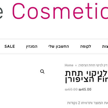
ות
לקופה
החשבון שלי
המגזין
SALE
Home
»
ניקוי תחת
רן Fine
Original
Current
₪
60.00
₪
45.00
price
price
was:
is: