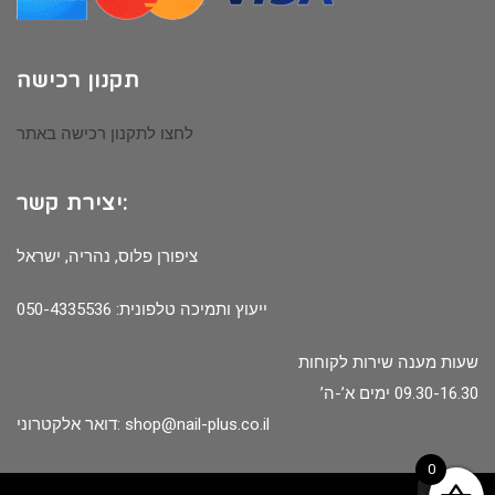
תקנון רכישה
לחצו לתקנון רכישה באתר
יצירת קשר:
ציפורן פלוס, נהריה, ישראל
ייעוץ ותמיכה טלפונית: 050-4335536
שעות מענה שירות לקוחות
09.30-16.30 ימים א’-ה’
shop@nail-plus.co.il
דואר אלקטרוני:
0