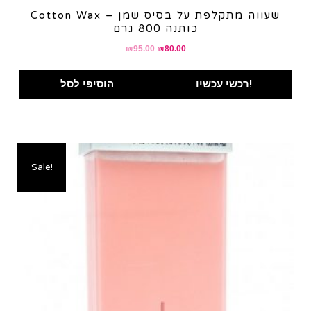
Cotton Wax – שעווה מתקלפת על בסיס שמן
כותנה 800 גרם
Original
Current
₪
95.00
₪
80.00
price
price
was:
is:
רכשי עכשיו!
הוסיפי לסל
₪95.00.
₪80.00.
Sale!