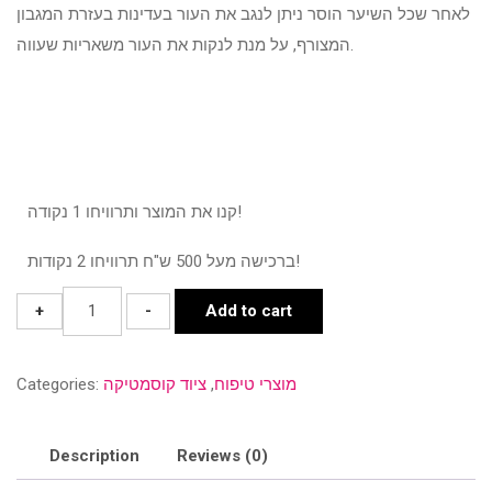
לאחר שכל השיער הוסר ניתן לנגב את העור בעדינות בעזרת המגבון
המצורף, על מנת לנקות את העור משאריות שעווה.
קנו את המוצר ותרוויחו 1 נקודה!
ברכישה מעל 500 ש"ח תרוויחו 2 נקודות!
רצועות
+
-
Add to cart
שעווה
מוכנות
מוצרי טיפוח
,
ציוד קוסמטיקה
Categories:
להסרת
שיער
מהפנים
Description
Reviews (0)
quantity