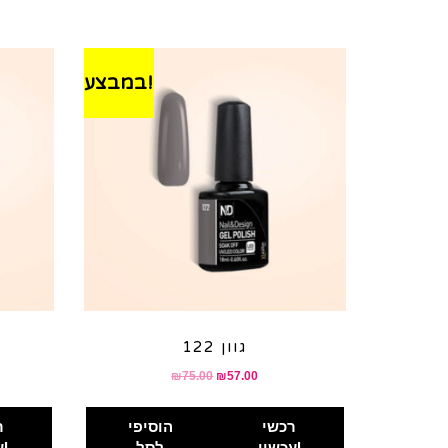
במבצע!
גוון 122
₪
75.00
₪
57.00
רכשי
הוסיפי
ר
עכשיו!
לסל
עכשיו!