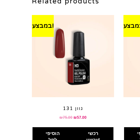
Related products
במבצע!
גוון 131
₪
75.00
₪
57.00
י
רכשי
הוסיפי
עכשיו!
לסל