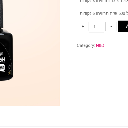
03
+
-
ירוק
לימון
Category:
N&D
Flash
-
N&D
quantity