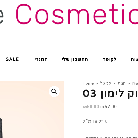
ות
לקופה
החשבון שלי
המגזין
SALE
N
»
חנות
»
לק ג'ל
»
Home
₪
60.00
₪
57.00
גודל 18 מ״ל