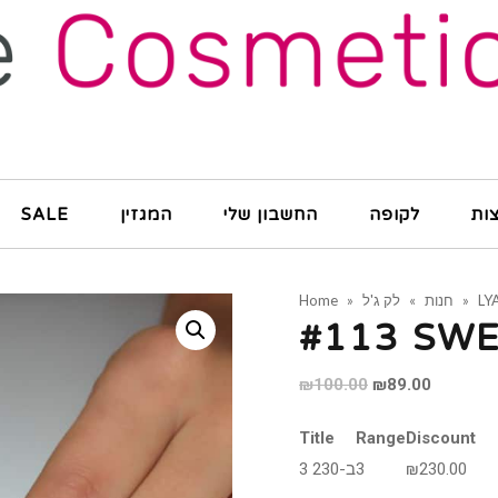
SALE
המגזין
החשבון שלי
לקופה
ות
Home
»
לק ג'ל
»
חנות
»
LY
#113 SW
Original
Current
₪
100.00
₪
89.00
price
price
Title
Range
Discount
was:
is:
3 ב-230
3
₪
230.00
₪100.00.
₪89.00.