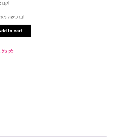
קנו את המוצר ותרוויחו 4 נקודות!
ברכישה מעל 500 ש"ח תרוויחו 9 נקודות!
Add to cart
,
לק ג'ל