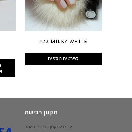
#22 MILKY WHITE
nt
לפרטים נוספים
ר
00.
עכשיו!
תקנון רכישה
לחצו לתקנון רכישה באתר