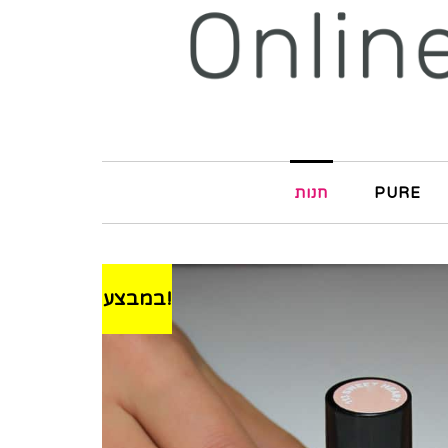
חנות
PURE
במבצע!