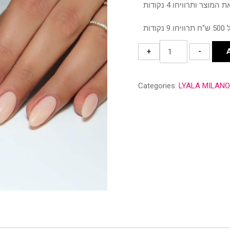
#113
+
-
SWEET
HEART
Categories:
LYALA MILANO
quantity