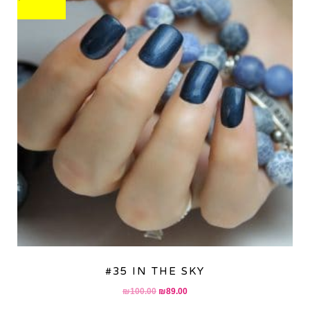
#35 IN THE SKY
Original
Current
₪
100.00
₪
89.00
price
price