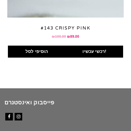
#143 CRISPY PINK
Original
Current
₪
100.00
₪
89.00
price
price
was:
is:
רכשי עכשיו!
הוסיפי לסל
₪100.00.
₪89.00.
פייסבוק ואינסטגרם
Facebook
Instagram