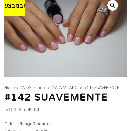
במבצע!
Home
»
לק ג'ל
»
חנות
»
LYALA MILANO
»
#142 SUAVEMENTE
#142 SUAVEMENTE
Original
Current
₪
100.00
₪
89.00
price
price
Title
Range
Discount
was:
is: