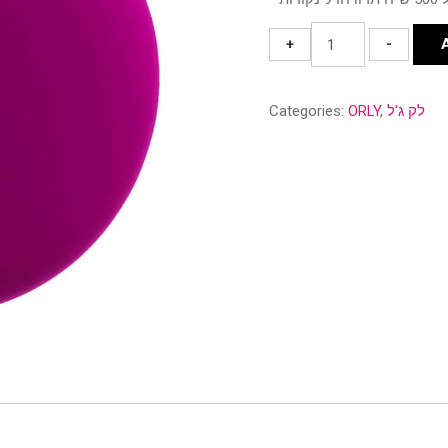
30076
+
-
RedFlare
quantity
לק ג'ל
,
ORLY
Categories: