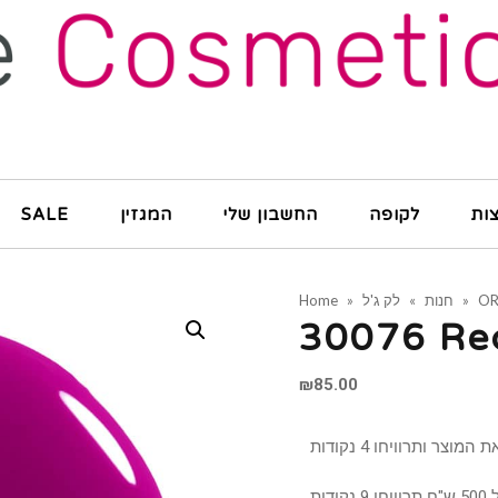
ות
לקופה
החשבון שלי
המגזין
SALE
OR
»
חנות
»
לק ג'ל
»
Home
30076 Re
₪
85.00