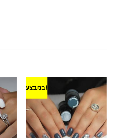
במבצע!