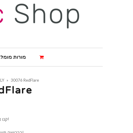
מורות מומלצ
LY
»
30076 RedFlare
dFlare
קנו את המוצר ותרוויחו 4 נקודות!
ברכישה מעל 500 ש"ח תרוויחו 9 נקודות!