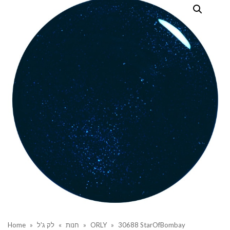
30688 StarOfBombay
»
ORLY
»
חנות
»
לק ג'ל
»
Home