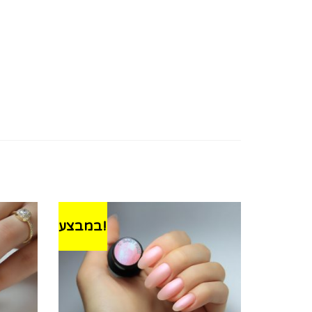
במבצע!