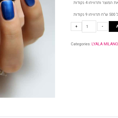
#53
+
-
BLUE
SEA
Categories:
LYALA MILANO
quantity