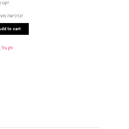
קנו את המוצר ותרוויחו 4 נקודות!
ברכישה מעל 500 ש"ח תרוויחו 9 נקודות!
Add to cart
,
לק ג'ל