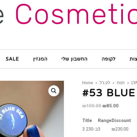
SALE
המגזין
החשבון שלי
לקופה
ות
Home
»
לק ג'ל
»
חנות
»
LY
#53 BLUE
Original
Current
₪
100.00
₪
85.00
price
price
Title
Range
Discount
was:
is:
3 ב-230
3
₪
230.00
₪100.00.
₪85.00.