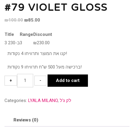
#79 VIOLET GLOSS
Original
Current
₪
100.00
₪
85.00
price
price
Title
Range
Discount
was:
is:
3 ב-230
3
₪
230.00
₪100.00.
₪85.00.
קנו את המוצר ותרוויחו 4 נקודות!
ברכישה מעל 500 ש"ח תרוויחו 9 נקודות!
#79
+
-
Add to cart
VIOLET
GLOSS
Categories:
LYALA MILANO
,
לק ג'ל
quantity
Reviews (0)