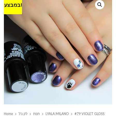
במבצע!
Home
»
לק ג'ל
»
חנות
»
LYALA MILANO
»
#79 VIOLET GLOSS