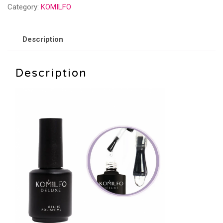
Category:
KOMILFO
komilfo
15
מ״ל
Description
-
קומילפו
Description
quantity