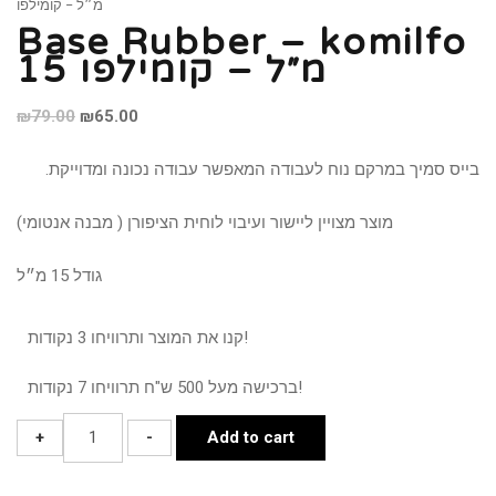
מ״ל – קומילפו
Base Rubber – komilfo
15 מ״ל – קומילפו
Original
Current
₪
79.00
₪
65.00
price
price
בייס סמיך במרקם נוח לעבודה המאפשר עבודה נכונה ומדוייקת.
was:
is:
₪79.00.
₪65.00.
מוצר מצויין ליישור ועיבוי לוחית הציפורן ( מבנה אנטומי)
גודל 15 מ״ל
קנו את המוצר ותרוויחו 3 נקודות!
ברכישה מעל 500 ש"ח תרוויחו 7 נקודות!
Base
+
-
Add to cart
Rubber
-