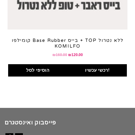
קומילפו Base Rubber בייס + TOP ללא נטרול
KOMILFO
Original
Current
₪
160.00
₪
120.00
price
price
was:
is:
רכשי עכשיו!
הוסיפי לסל
₪160.00.
₪120.00.
פייסבוק ואינסטגרם