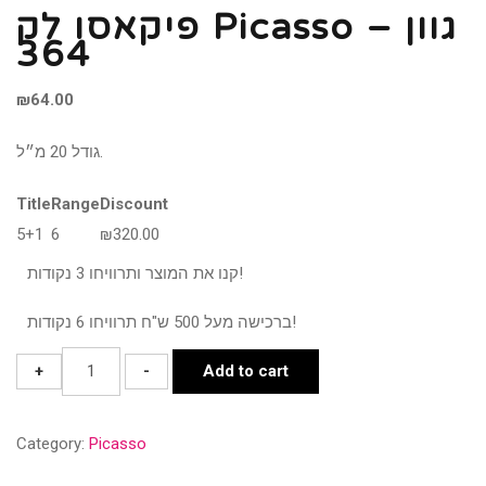
פיקאסו לק Picasso – גוון
364
₪
64.00
גודל 20 מ״ל.
Title
Range
Discount
5+1
6
₪
320.00
קנו את המוצר ותרוויחו 3 נקודות!
ברכישה מעל 500 ש"ח תרוויחו 6 נקודות!
פיקאסו
+
-
Add to cart
לק
Picasso
Category:
Picasso
-
גוון