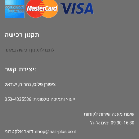
תקנון רכישה
לחצו לתקנון רכישה באתר
יצירת קשר:
ציפורן פלוס, נהריה, ישראל
ייעוץ ותמיכה טלפונית: 050-4335536
שעות מענה שירות לקוחות
09.30-16.30 ימים א’-ה’
shop@nail-plus.co.il
דואר אלקטרוני: