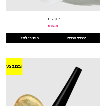
גוון 306
₪
75.00
רכשי עכשיו!
הוסיפי לסל
במבצע!