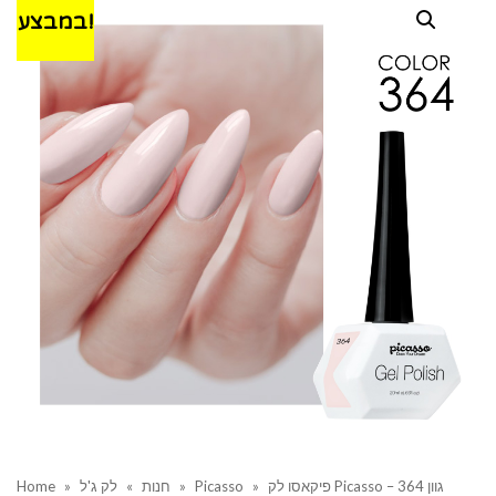
במבצע!
פיקאסו לק Picasso – גוון 364
»
Picasso
»
חנות
»
לק ג'ל
»
Home