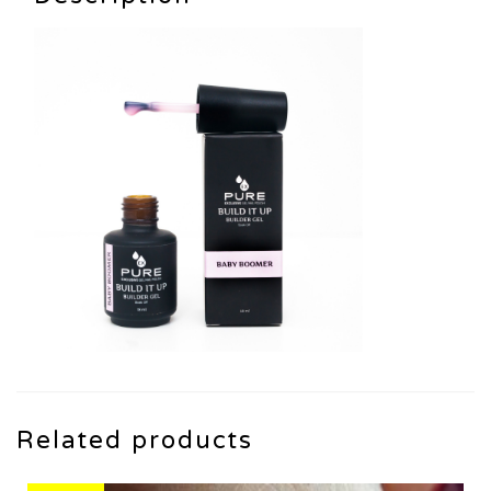
up-
baby
boomer
quantity
Related products