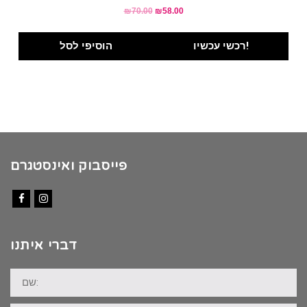
Original
Current
₪
70.00
₪
58.00
price
price
was:
is:
רכשי עכשיו!
הוסיפי לסל
₪70.00.
₪58.00.
פייסבוק ואינסטגרם
Facebook
Instagram
דברי איתנו
שם: