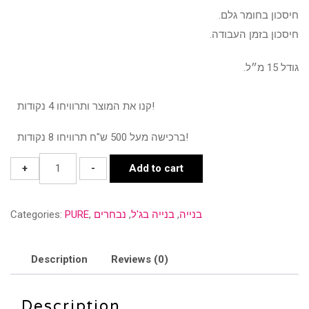
חיסכון בחומר גלם.
חיסכון בזמן העבודה.
גודל 15 מ״ל.
קנו את המוצר ותרוויחו 4 נקודות!
ברכישה מעל 500 ש"ח תרוויחו 8 נקודות!
Pure
+
-
Add to cart
-
ג'ל
בנייה
,
בנייה בג'ל
,
נבחרים
,
PURE
Categories:
בנייה
בבקבוק
-
Description
Reviews (0)
Build
it
Description