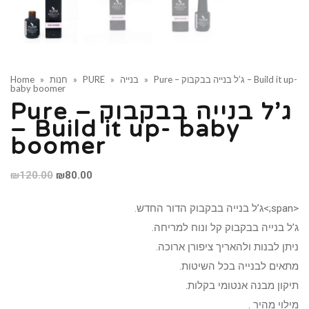
Pure – ג’ל בנייה בבקבוק – Build it up-
»
בנייה
»
PURE
»
חנות
»
Home
baby boomer
Pure – ג’ל בנייה בבקבוק
– Build it up- baby
boomer
Original
Current
₪
120.00
₪
80.00
price
price
<span;>ג’ל בנייה בבקבוק הדור החדש.
was:
is:
ג’ל בנייה בבקבוק קל ונוח למריחה.
₪120.00.
₪80.00.
ניתן לבנות ולהאריך ציפורן ארוכה.
מתאים לבנייה בכל השיטות.
תיקון מבנה אנטומי בקלות.
מילוי מהיר .