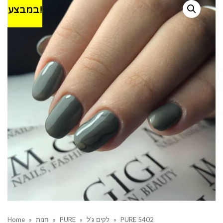
במבצע!
PURE 5402
»
לקים ג'ל
»
PURE
»
חנות
»
Home