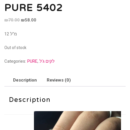
PURE 5402
Original
Current
₪
70.00
₪
58.00
price
price
12 מ”ל
was:
is:
₪70.00.
₪58.00.
Out of stock
לקים ג'ל
,
PURE
Categories:
Description
Reviews (0)
Description