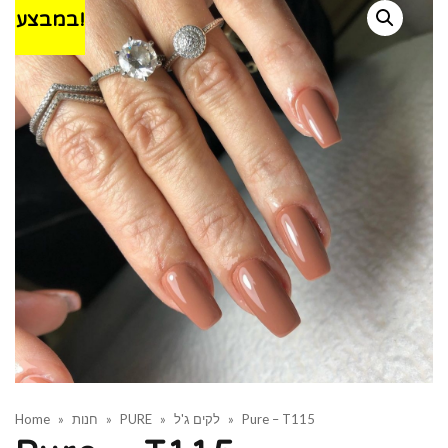
במבצע!
Pure – T115
»
לקים ג'ל
»
PURE
»
חנות
»
Home