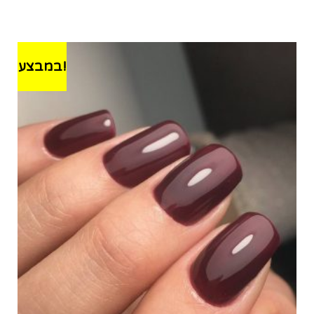
במבצע!