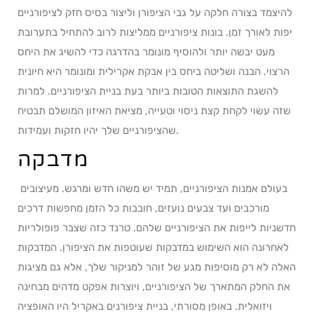
להיצמד בצורה חלקה על גבי הציפורן וליצור בסיס חזק לציפורניים
יפות לאורך זמן. בונות ציפורניים ממליצות לרוב להתחיל בתערובת
מעט יבשה יותר ולהוסיף מונומר בהדרגה כדי להשיג את היחס
הרצוי. הבנה ושליטה ביחס בין אבקת אקרילית ומונומר היא חיונית
להשגת התוצאות הטובות ביותר בעת בניית הציפורניים. למרות
שזה עשוי לקחת קצת ניסוי וטעייה, מציאת האיזון המושלם תבטיח
שהציפורניים שלך יהיו חזקות ועמידות.
מדבקה
בעולם אמנות הציפורניים, תמיד יש משהו חדש ומרגש. מעיצובים
מורכבים ועד צבעים נועזים, חובבות כל הזמן מחפשות דרכים
חדשניות לייפות את הציפורניים שלהם. טרנד כזה שצבר פופולריות
לאחרונה הוא השימוש במדבקות שעוטפות את הציפורן. המדבקות
האלה לא רק מוסיפות מגע של זוהר למניקור שלך, אלא גם מציגות
את החלק המתארך של הציפורניים, ויוצרות אפקט מדהים מבחינה
ויזואלית. באופן מסורתי, בניית ציפורנים באקריל היו האופציה