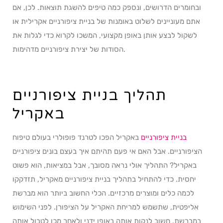
ובחומרים הדרושים, ונספק כמה טיפים להשגת תוצאות. לכן, אם
אתם מעוניינים לשלוט באומנות של בניית ציפורניים אקרילית או
לשקול לבצע אותן באופן מקצועי, המשכו לקרוא כדי לגלות את
הסודות של יצירת ציפורניים מדהימות.
תהליך בניית ציפורניים
באקריל
בניית ציפורניים
באקריל הפכו לטרנד פופולרי בעולם טיפוח
הציפורניים. אבל האם אי פעם תהיתם איך בעצם בונים ציפורניים
באקריל? התהליך אולי נראה מסובך, אבל במציאות, הוא פשוט
יחסית. כדי להתחיל בתהליך בניית ציפורניים מאקריל, תזדקקו
לכמה כלים ומוצרים מרכזיים. הכלי החשוב ביותר הוא מברשת
אליפטית, שתשמש למריחת האקריל על הציפורן. לפני השימוש
במברשת, חשוב לנקות אותה באופן ידני ולאחר מכן לטבול אותה