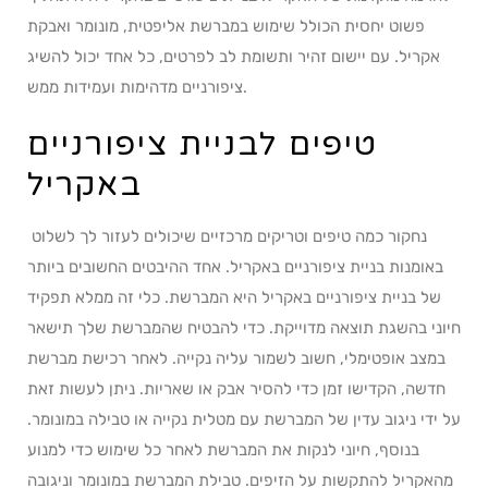
פשוט יחסית הכולל שימוש במברשת אליפטית, מונומר ואבקת
אקריל. עם יישום זהיר ותשומת לב לפרטים, כל אחד יכול להשיג
ציפורניים מדהימות ועמידות ממש.
טיפים לבניית ציפורניים
באקריל
נחקור כמה טיפים וטריקים מרכזיים שיכולים לעזור לך לשלוט
באומנות בניית ציפורניים באקריל. אחד ההיבטים החשובים ביותר
של בניית ציפורניים באקריל היא המברשת. כלי זה ממלא תפקיד
חיוני בהשגת תוצאה מדוייקת. כדי להבטיח שהמברשת שלך תישאר
במצב אופטימלי, חשוב לשמור עליה נקייה. לאחר רכישת מברשת
חדשה, הקדישו זמן כדי להסיר אבק או שאריות. ניתן לעשות זאת
על ידי ניגוב עדין של המברשת עם מטלית נקייה או טבילה במונומר.
בנוסף, חיוני לנקות את המברשת לאחר כל שימוש כדי למנוע
מהאקריל להתקשות על הזיפים. טבילת המברשת במונומר וניגובה