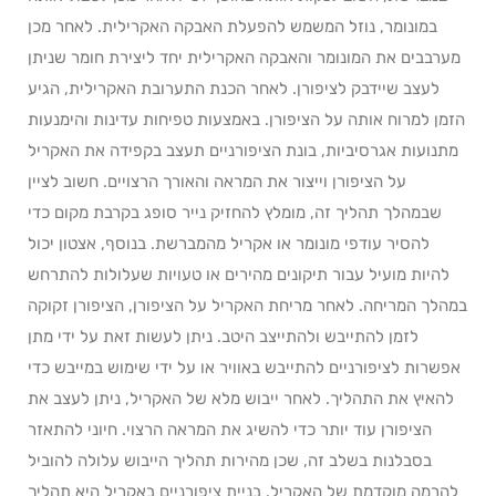
במונומר, נוזל המשמש להפעלת האבקה האקרילית. לאחר מכן
מערבבים את המונומר והאבקה האקרילית יחד ליצירת חומר שניתן
לעצב שיידבק לציפורן. לאחר הכנת התערובת האקרילית, הגיע
הזמן למרוח אותה על הציפורן. באמצעות טפיחות עדינות והימנעות
מתנועות אגרסיביות, בונת הציפורניים תעצב בקפידה את האקריל
על הציפורן וייצור את המראה והאורך הרצויים. חשוב לציין
שבמהלך תהליך זה, מומלץ להחזיק נייר סופג בקרבת מקום כדי
להסיר עודפי מונומר או אקריל מהמברשת. בנוסף, אצטון יכול
להיות מועיל עבור תיקונים מהירים או טעויות שעלולות להתרחש
במהלך המריחה. לאחר מריחת האקריל על הציפורן, הציפורן זקוקה
לזמן להתייבש ולהתייצב היטב. ניתן לעשות זאת על ידי מתן
אפשרות לציפורניים להתייבש באוויר או על ידי שימוש במייבש כדי
להאיץ את התהליך. לאחר ייבוש מלא של האקריל, ניתן לעצב את
הציפורן עוד יותר כדי להשיג את המראה הרצוי. חיוני להתאזר
בסבלנות בשלב זה, שכן מהירות תהליך הייבוש עלולה להוביל
להרמה מוקדמת של האקריל. בניית ציפורניים באקריל היא תהליך