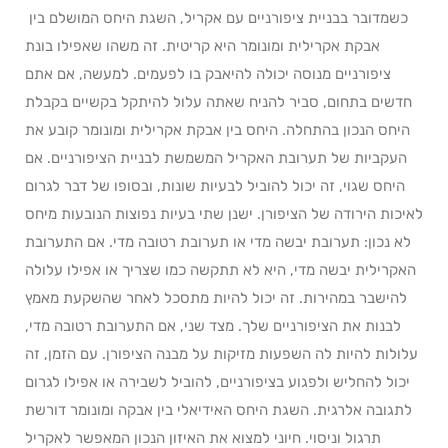
כשמדובר בבניית ציפורניים עם אקריל, השגת היחס המושלם בין
אבקת אקרילית ומונומר היא קריטית. זה משהו שאפילו בונת
ציפורניים מנוסה יכולה להיאבק בו לפעמים. למעשה, אם אתם
חדשים בתחום, סביר להניח שאתה עלול להיתקל בקשיים בקבלת
היחס הנכון בהתחלה. היחס בין אבקת אקרילית ומונומר קובע את
העקביות של תערובת האקריל המשמשת לבניית הציפורניים. אם
היחס שגוי, זה יכול להוביל לבעיות שונות, ובסופו של דבר לגרום
לאיכות הירודה של הציפורן. ישנן שתי בעיות נפוצות הנובעות מיחס
לא נכון: תערובת יבשה מדי או תערובת רטובה מדי. אם התערובת
האקרילית יבשה מדי, היא לא תתקשה כמו שצריך או אפילו עלולה
להישבר במהירות. זה יכול להיות מתסכל לאחר שהשקעת מאמץ
לבנות את הציפורניים שלך. מצד שני, אם התערובת רטובה מדי,
עלולות להיות לה השפעות מזיקות על מבנה הציפורן. עם הזמן, זה
יכול להחליש ולפגוע בציפורניים, להוביל לשבירה או אפילו לגרום
לתגובה אלרגית. השגת היחס האידיאלי בין אבקה ומונומר דורשת
תרגול וניסוי. חיוני למצוא את האיזון הנכון המאפשר לאקריל