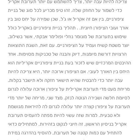
צריכה להיות עבה יותר, צריך להשתמש עם יותר תערובת אקריל
כדי לשמור על החוזק שלה. זהו טיפ מכריע לכל סוג של בניית
ציפורניים, בין אם זה אקריל או ג’ל, שכן שמירה על יחס טוב בין
אורך ועובי הציפורן חיונית. . תהליך בניית ציפורניים באקריל כולל
שימוש בתערובת של מונומר נוזלי ופולימר אבקתי, אשר בשילוב,
יוצר משטח קשיח ועמיד על הציפורניים. עם זאת, השגת התוצאות
הרצויות דורשת מיומנות, דיוק והבנה של טכניקות מסוימות. אחד
ההיבטים המרכזיים שיש לזכור בעת בניית ציפורניים אקריליות הוא
היחס בין האורך לעובי. אם הציפורן ארוכה יותר, היא צריכה להיות
עבה יותר כדי להבטיח שהיא תישאר חזקה ולא תישבר בקלות.
מריחת מעט מדי תערובת אקרילית על ציפורן ארוכה עלולה לגרום
לסיומת חלשה ושבירה הנוטה לנזק. מצד שני, מריחה של יותר מדי
תערובת על ציפורן קצרה יותר עלולה לגרום לה להיראות מגושמת
ולא טבעית. למרות שזה עשוי להיות מפתה להעמיס תערובת
אקריל בניסיון הראשון, זה חיוני לנקוט בזהירות. למתחילים כדאי
להתחיל עם כמות קטנה של תערובת, להוסיף בהדרגה במידת