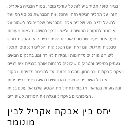
בנייר סופג תסיר ביעילות כל עודפי מוצר. בסוף הבנייה באקריל,
חזרו על תהליך הניקוי הזה ואחסנו את המברשת בכיסוי המיועד
לה. על ידי ביצוע שלבים אלה, המברשת שלך יכולה לשמור על
איכותה לתקופה ממושכת, ולאפשר לך להשיג תוצאות מעולות
פעם אחר פעם. שליטה באומנות הציפורניים היא תהליך הדורש
סבלנות ותרגול. עם זאת, עם הטכניקות והכלים הנכונים, תוכלו
ליצור ציפורניים מדהימות ועמידות לאורך זמן. בחלקים הבאים
נעמיק בטיפים והטריקים שיכולים להנחות אותך בבניית ציפורניים
באקריל בקלות ובביטחון. מהכנה נכונה ועד למריחה מדויקת, נסקור
את כל השלבים החיוניים הדרושים להשגת ציפורניים יפות
ומקצועיות במראה. אז בואו נתחיל את המסע שלנו אל עולם בניית
הציפורניים באקריל ונגלה את הסודות לשיפורים .
יחס בין אבקת אקריל לבין
מונומר