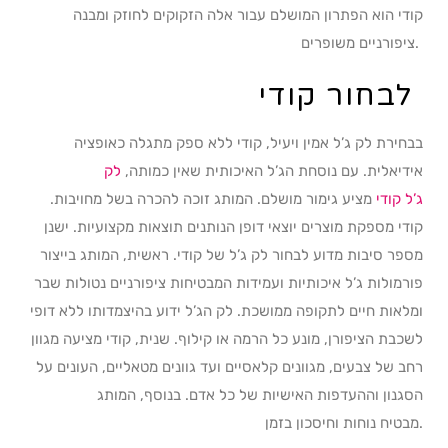
קודי הוא הפתרון המושלם עבור אלה הזקוקים לחוזק ומבנה
ציפורניים משופרים.
לבחור קודי
בבחירת לק ג’ל אמין ויעיל, קודי ללא ספק מתגלה כאופציה
אידיאלית. עם נוסחת הג’ל האיכותית שאין כמותה,
לק
ג’ל קודי
מציע גימור מושלם. המותג זוכה להכרה בשל מחויבות.
קודי מספקת מוצרים יוצאי דופן הנותנים תוצאות מקצועיות. ישנן
מספר סיבות מדוע לבחור לק ג’ל של קודי. ראשית, המותג בייצור
פורמולות ג’ל איכותיות ועמידות המבטיחות ציפורניים נטולות שבר
ומלאות חיים לתקופה ממושכת. לק הג’ל ידוע בהיצמדותו ללא דופי
לשכבת הציפורן, מונע כל הרמה או קילוף. שנית, קודי מציעה מגוון
רחב של
צבעים, מגוונים קלאסיים ועד גוונים מטאליים, העונים על
הסגנון וההעדפות האישיות של כל אדם. בנוסף, המותג
וחיסכון בזמן.
מבטיח
נוחות