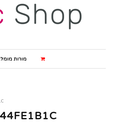
מורות מומלצ
1C
444FE1B1C