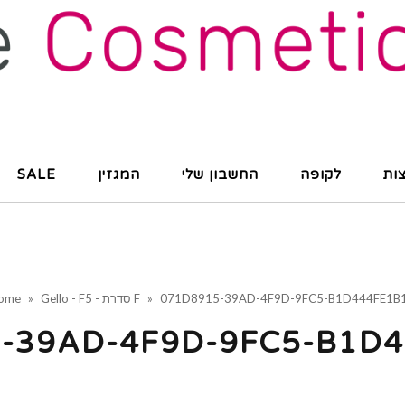
ות
לקופה
החשבון שלי
המגזין
SALE
071D8915-39AD-4F9D-9FC5-B1D444FE1B
»
Gello - F5 - סדרת F
»
ome
-39AD-4F9D-9FC5-B1D