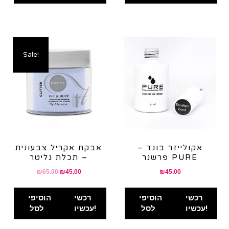
Sale!
אקולייזר בונד –
אבקת אקריל צבעונית
פרשנר PURE
– תכלת גליטר
Original
Current
₪
65.00
₪
45.00
₪
45.00
price
price
was:
is:
רכשי
הוסיפי
רכשי
הוסיפי
₪65.00.
₪45.00.
עכשיו!
לסל
עכשיו!
לסל