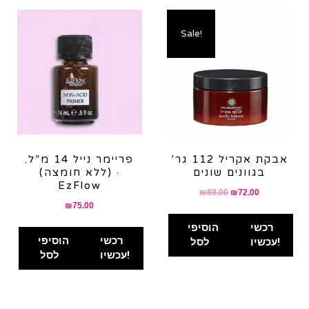
Sale!
אבקת אקריל 112 גר’
פריימר נייל 14 מ”ל.
בגוונים שונים
(ללא חומצה) ·
EzFlow
Original
Current
₪
80.00
₪
72.00
₪
75.00
price
price
was:
is:
רכשי
הוסיפי
₪80.00.
₪72.00.
רכשי
הוסיפי
עכשיו!
לסל
עכשיו!
לסל