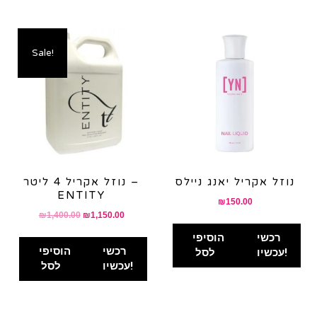
Sale!
נוזל אקריל יאנג ניילס
נוזל אקריל 4 ליטר –
ENTITY
₪
150.00
Original
Current
₪
1,400.00
₪
1,150.00
price
price
רכשי
הוסיפי
was:
is:
רכשי
הוסיפי
עכשיו!
לסל
₪1,400.00.
₪1,150.00.
עכשיו!
לסל