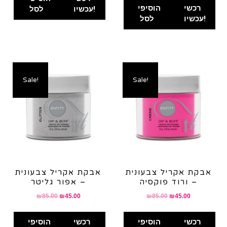
₪175.00.
₪145.00.
רכשי
הוסיפי
עכשיו!
לסל
עכשיו!
לסל
Sale!
Sale!
אבקת אקריל צבעונית
אבקת אקריל צבעונית
– ורוד פוקסיה
– אפור גליטר
Original
Current
Original
Current
₪
85.00
₪
45.00
₪
85.00
₪
45.00
price
price
price
price
was:
is:
was:
is:
רכשי
הוסיפי
רכשי
הוסיפי