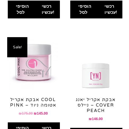
רכשי
הוסיפי
רכשי
הוסיפי
עכשיו!
לסל
עכשיו!
לסל
Sale!
אבקת אקריל יאנג
אבקת אקריל COOL
ניילס – COVER
PINK – אטומה ניוד
PEACH
Original
Current
₪
175.00
₪
145.00
₪
146.00
price
price
was:
is:
רכשי
הוסיפי