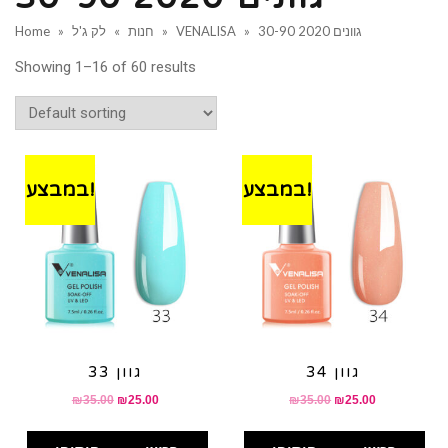
גוונים 2020 30-90
»
VENALISA
»
חנות
»
לק ג'ל
»
Home
Showing 1–16 of 60 results
במבצע!
במבצע!
גוון 34
גוון 33
₪
35.00
₪
25.00
₪
35.00
₪
25.00