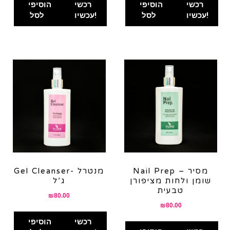
was:
is:
רכשי
הוסיפי
רכשי
הוסיפי
₪80.00.
₪60.00.
עכשיו!
לסל
עכשיו!
לסל
Nail Prep – מסיר
Gel Cleanser- מנטרל
שומן ולחות מציפורן
ג’ל
טבעית
₪
80.00
₪
80.00
רכשי
הוסיפי