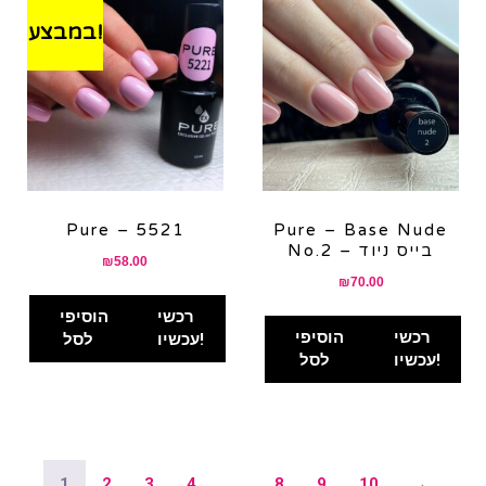
במבצע!
Pure – 5521
Pure – Base Nude
No.2 – בייס ניוד
₪
58.00
₪
70.00
רכשי
הוסיפי
רכשי
הוסיפי
עכשיו!
לסל
עכשיו!
לסל
1
2
3
4
…
8
9
10
→