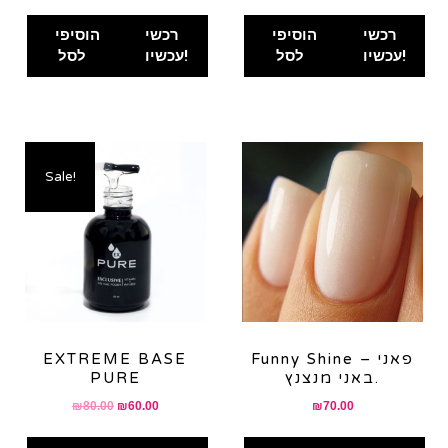
price
price
was:
is:
רכשי
הוסיפי
רכשי
הוסיפי
₪140.00.
₪110.00.
עכשיו!
לסל
עכשיו!
לסל
Sale!
Funny Shine – פאני
EXTREME BASE
באני מנצנץ.
PURE
Original
Current
₪
80.00
₪
60.00
₪
70.00
price
price