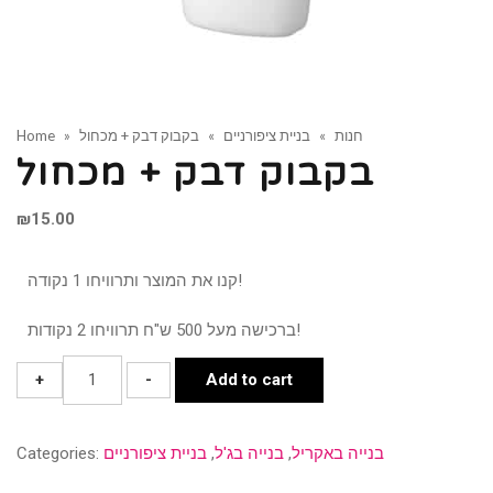
חנות
»
בניית ציפורניים
»
בקבוק דבק + מכחול
»
Home
בקבוק דבק + מכחול
₪
15.00
קנו את המוצר ותרוויחו 1 נקודה!
ברכישה מעל 500 ש"ח תרוויחו 2 נקודות!
בקבוק
+
-
Add to cart
דבק
+
בנייה באקריל
,
בנייה בג'ל
,
בניית ציפורניים
Categories:
מכחול
quantity