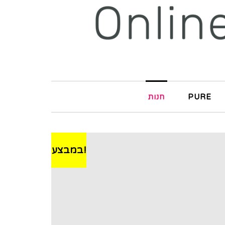
PURE
חנות
במבצע!