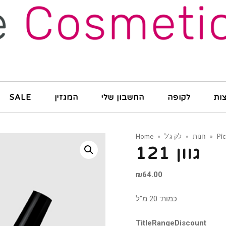
ות
לקופה
החשבון שלי
המגזין
SALE
Pi
»
חנות
»
לק ג'ל
»
Home
גוון 121
₪
64.00
כמות: 20 מ”ל
Title
Range
Discount