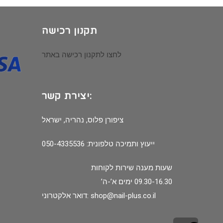
תקנון רכישה
לחצו לתקנון רכישה באתר
יצירת קשר:
ציפורן פלוס, נהריה, ישראל
ייעוץ ותמיכה טלפונית: 050-4335536
שעות מענה שירות לקוחות
09.30-16.30 ימים א’-ה’
shop@nail-plus.co.il
דואר אלקטרוני: