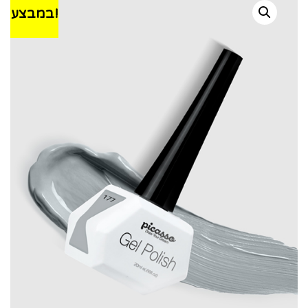
במבצע!