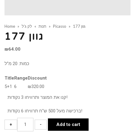
גוון 177
»
Picasso
»
חנות
»
לק ג'ל
»
Home
גוון 177
₪
64.00
כמות: 20 מ”ל
Title
Range
Discount
5+1
6
₪
320.00
קנו את המוצר ותרוויחו 3 נקודות!
ברכישה מעל 500 ש"ח תרוויחו 6 נקודות!
גוון
+
-
Add to cart
177