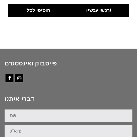
price
price
was:
is:
רכשי עכשיו!
הוסיפי לסל
₪100.00.
₪89.00.
פייסבוק ואינסטגרם
Facebook
Instagram
דברי איתנו
שם:
דוא"ל: