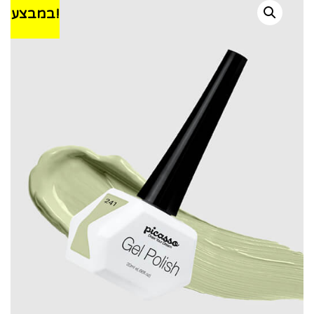
במבצע!