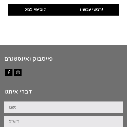
price
price
was:
is:
רכשי עכשיו!
הוסיפי לסל
₪100.00.
₪89.00.
פייסבוק ואינסטגרם
Facebook
Instagram
דברי איתנו
שם:
דוא"ל: