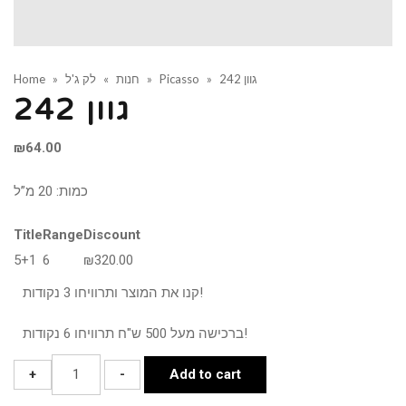
גוון 242
»
Picasso
»
חנות
»
לק ג'ל
»
Home
גוון 242
₪
64.00
כמות: 20 מ”ל
Title
Range
Discount
5+1
6
₪
320.00
קנו את המוצר ותרוויחו 3 נקודות!
ברכישה מעל 500 ש"ח תרוויחו 6 נקודות!
גוון
+
-
Add to cart
242