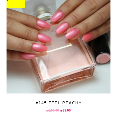
#145 FEEL PEACHY
Original
Current
₪
100.00
₪
89.00
price
price