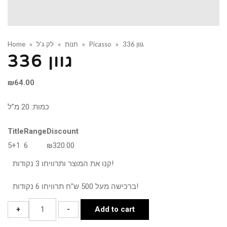
גוון 336
»
Picasso
»
חנות
»
לק ג'ל
»
Home
גוון 336
₪
64.00
כמות: 20 מ”ל
Title
Range
Discount
5+1
6
₪
320.00
קנו את המוצר ותרוויחו 3 נקודות!
ברכישה מעל 500 ש"ח תרוויחו 6 נקודות!
גוון
+
-
Add to cart
336