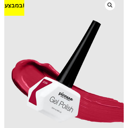
במבצע!