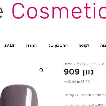
ות
לקופה
החשבון שלי
המגזין
SALE
VE
»
חנות
»
לק ג'ל
»
Home
גוון 909
₪
35.00
₪
25.00