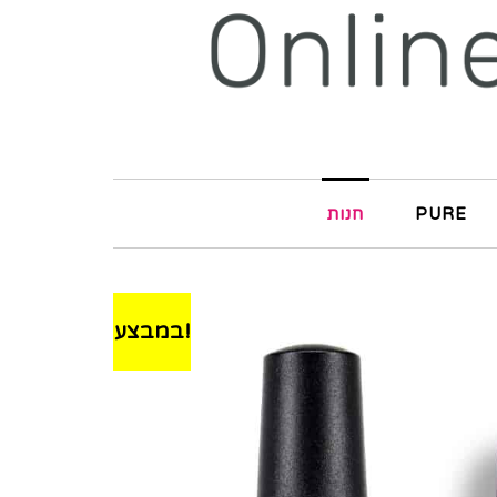
PURE
חנות
במבצע!