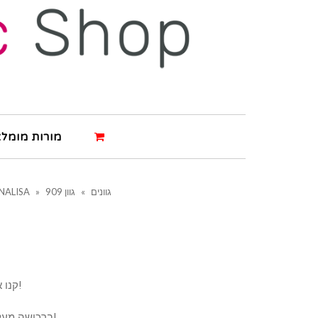
מורות מומלצ
גוונים
»
גוון 909
»
NALISA
קנו את המוצר ותרוויחו 2 נקודות!
ברכישה מעל 500 ש"ח תרוויחו 4 נקודות!