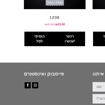
1206
₪
47.00
₪
25.00
י
רכשי
הוסיפי
עכשיו!
לסל
איתנו
פייסבוק ואינסטגרם
שם:
Facebook
Instagram
דוא"ל: