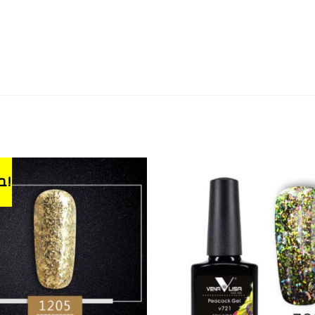
במבצע!