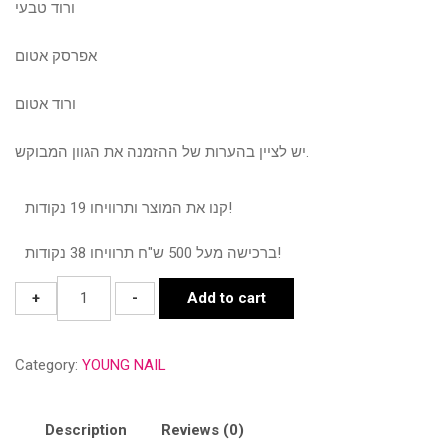
ורוד טבעי
אפרסק אטום
ורוד אטום
יש לציין בהערות של ההזמנה את הגוון המבוקש.
קנו את המוצר ותרוויחו 19 נקודות!
ברכישה מעל 500 ש"ח תרוויחו 38 נקודות!
יאנג
+
-
Add to cart
ניילס
ג'ל
Category:
YOUNG NAIL
בנייה
60
גרם
Description
Reviews (0)