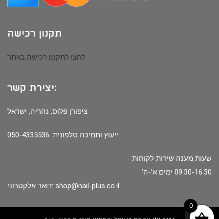
תקנון רכישה
לחצו לתקנון רכישה באתר
יצירת קשר:
ציפורן פלוס, נהריה, ישראל
ייעוץ ותמיכה טלפונית: 050-4335536
שעות מענה שירות לקוחות
09.30-16.30 ימים א’-ה’
shop@nail-plus.co.il
דואר אלקטרוני:
0